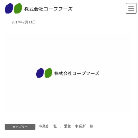
コ
ナ
ン
ビ
芦屋店
テ
ゲ
ン
ー
2017年2月13日
ツ
シ
へ
ョ
ス
ン
キ
に
ッ
移
プ
動
事業所一覧
、
愛菜 事業所一覧
カテゴリー