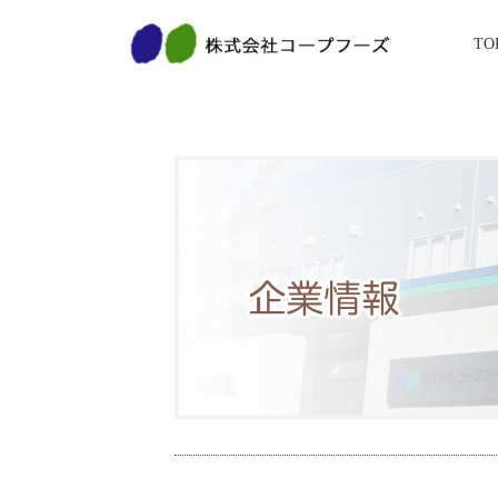
コ
ナ
ン
ビ
TO
テ
ゲ
ン
ー
ツ
シ
へ
ョ
ス
ン
キ
に
ッ
移
プ
動