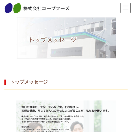
コ
ナ
TOP
トップメッセージ
ン
ビ
テ
ゲ
ン
ー
ツ
シ
へ
ョ
ス
ン
キ
に
ッ
移
プ
動
トップメッセージ