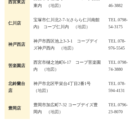
西宮東店
東内 （
地図
）
46-3882
宝塚市仁川北2-7-1(さらら仁川南館
TEL.0798-
仁川店
内) コープ仁川内 （
地図
）
54-3175
神戸市西区池上3-3-1 コープデイ
TEL.078-
神戸西店
ズ神戸西内 （
地図
）
976-5545
西宮市樋之池町6-17 コープ苦楽園
TEL.0798-
苦楽園店
内 （
地図
）
74-3880
北鈴蘭台
神戸市北区甲栄台4丁目2番1号
TEL.078-
店
（
地図
）
594-4131
豊岡市加広町7-32 コープデイズ豊
TEL.0796-
豊岡店
岡内 （
地図
）
23-8070