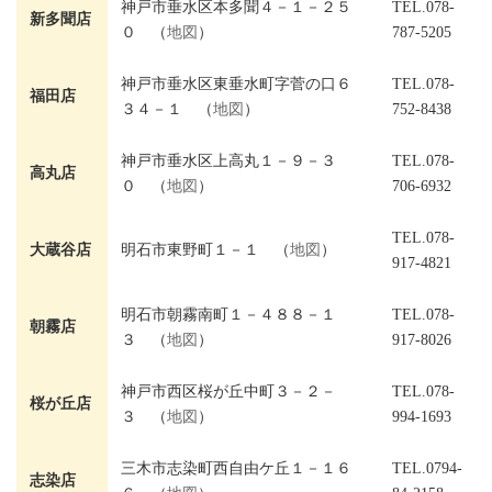
神戸市垂水区本多聞４－１－２５
TEL.078-
新多聞店
０ （
地図
）
787-5205
神戸市垂水区東垂水町字菅の口６
TEL.078-
福田店
３４－１ （
地図
）
752-8438
神戸市垂水区上高丸１－９－３
TEL.078-
高丸店
０ （
地図
）
706-6932
TEL.078-
大蔵谷店
明石市東野町１－１ （
地図
）
917-4821
明石市朝霧南町１－４８８－１
TEL.078-
朝霧店
３ （
地図
）
917-8026
神戸市西区桜が丘中町３－２－
TEL.078-
桜が丘店
３ （
地図
）
994-1693
三木市志染町西自由ケ丘１－１６
TEL.0794-
志染店