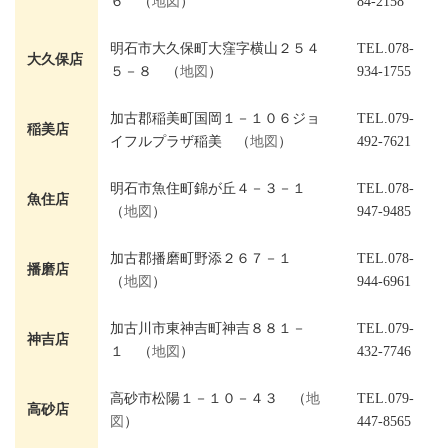
６ （
地図
）
84-2158
明石市大久保町大窪字横山２５４
TEL.078-
大久保店
５－８ （
地図
）
934-1755
加古郡稲美町国岡１－１０６ジョ
TEL.079-
稲美店
イフルプラザ稲美 （
地図
）
492-7621
明石市魚住町錦が丘４－３－１
TEL.078-
魚住店
（
地図
）
947-9485
加古郡播磨町野添２６７－１
TEL.078-
播磨店
（
地図
）
944-6961
加古川市東神吉町神吉８８１－
TEL.079-
神吉店
１ （
地図
）
432-7746
高砂市松陽１－１０－４３ （
地
TEL.079-
高砂店
図
）
447-8565