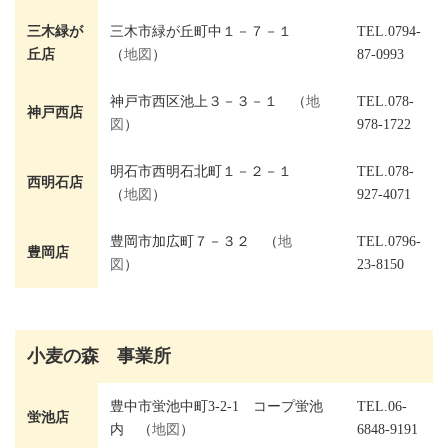
三木緑が
三木市緑が丘町中１－７－１
TEL.0794-
丘店
（
地図
）
87-0993
神戸市西区池上３－３－１ （
地
TEL.078-
神戸西店
図
）
978-1722
明石市西明石北町１－２－１
TEL.078-
西明石店
（
地図
）
927-4071
豊岡市加広町７－３２ （
地
TEL.0796-
豊岡店
図
）
23-8150
小麦の森 事業所
豊中市蛍池中町3-2-1 コープ蛍池
TEL.06-
蛍池店
内 （
地図
）
6848-9191