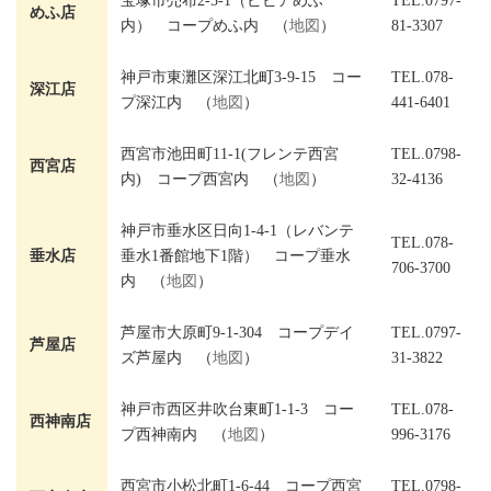
宝塚市売布2-5-1（ピピアめふ
TEL.0797-
めふ店
内） コープめふ内 （
地図
）
81-3307
神戸市東灘区深江北町3-9-15 コー
TEL.078-
深江店
プ深江内 （
地図
）
441-6401
西宮市池田町11-1(フレンテ西宮
TEL.0798-
西宮店
内) コープ西宮内 （
地図
）
32-4136
神戸市垂水区日向1-4-1（レバンテ
TEL.078-
垂水店
垂水1番館地下1階） コープ垂水
706-3700
内 （
地図
）
芦屋市大原町9-1-304 コープデイ
TEL.0797-
芦屋店
ズ芦屋内 （
地図
）
31-3822
神戸市西区井吹台東町1-1-3 コー
TEL.078-
西神南店
プ西神南内 （
地図
）
996-3176
西宮市小松北町1-6-44 コープ西宮
TEL.0798-