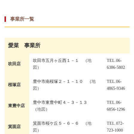
事業所一覧
愛菜 事業所
吹田市五月ヶ丘西１－１ （
地
TEL.06-
吹田店
図
）
6386-5802
豊中市南桜塚２－１－１０ （
地
TEL.06-
桜塚店
図
）
4865-9346
豊中市東豊中町４－３－１３
TEL.06-
東豊中店
（
地図
）
6856-1296
箕面市桜ケ丘５－６－６ （
地
TEL.072-
箕面店
図
）
723-1000