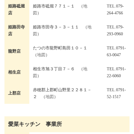
姫路砥堀
姫路市砥堀７７１－１ （
地
TEL.079-
店
図
）
264-4766
姫路田寺
姫路市田寺３－３－１１ （
地
TEL.079-
店
図
）
293-0960
たつの市龍野町島田１０－１
TEL.0791-
龍野店
（
地図
）
63-0047
相生市旭３丁目７－６ （
地
TEL.0791-
相生店
図
）
22-6060
赤穂郡上郡町山野里２２８１－
TEL.0791-
上郡店
２ （
地図
）
52-1517
愛菜キッチン 事業所