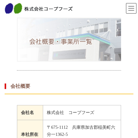
コ
ナ
TOP
会社概要・事業所一覧
ン
ビ
テ
ゲ
ン
ー
ツ
シ
へ
ョ
ス
ン
キ
に
ッ
移
プ
動
会社概要
会社名
株式会社 コープフーズ
〒675-1112 兵庫県加古郡稲美町六
本社所在
分一1362-5