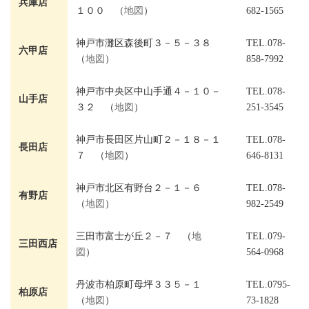
兵庫店
１００ （
地図
）
682-1565
神戸市灘区森後町３－５－３８
TEL.078-
六甲店
（
地図
）
858-7992
神戸市中央区中山手通４－１０－
TEL.078-
山手店
３２ （
地図
）
251-3545
神戸市長田区片山町２－１８－１
TEL.078-
長田店
７ （
地図
）
646-8131
神戸市北区有野台２－１－６
TEL.078-
有野店
（
地図
）
982-2549
三田市富士が丘２－７ （
地
TEL.079-
三田西店
図
）
564-0968
丹波市柏原町母坪３３５－１
TEL.0795-
柏原店
（
地図
）
73-1828