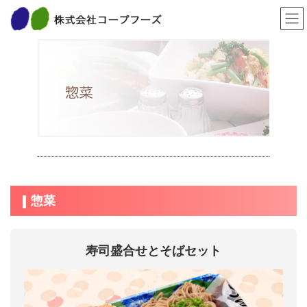
コ
ナ
TOP
惣菜
ン
ビ
テ
ゲ
ン
ー
ツ
シ
へ
ョ
ス
ン
キ
に
ッ
移
プ
動
惣菜
寿司盛合せとそばセット