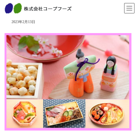
コ
ナ
ン
ビ
３月３日は「ひなまつり」
テ
ゲ
ン
ー
2023年2月13日
ツ
シ
へ
ョ
ス
ン
キ
に
ッ
移
プ
動