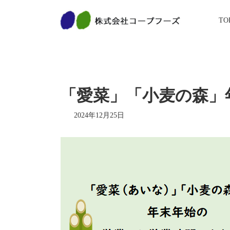
コ
ナ
ン
ビ
TO
テ
ゲ
ン
ー
ツ
シ
へ
ョ
ス
ン
キ
に
ッ
移
「愛菜」「小麦の森」
プ
動
2024年12月25日