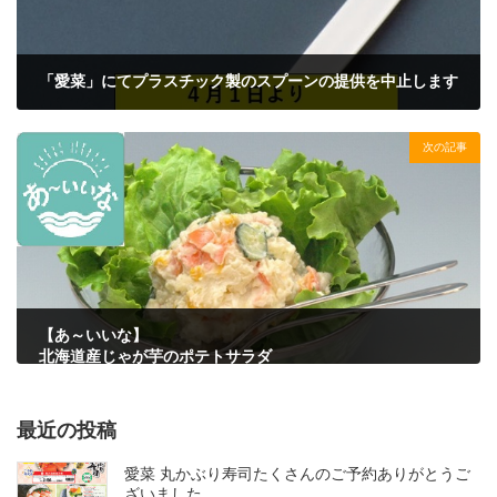
「愛菜」にてプラスチック製のスプーンの提供を中止します
2022年3月16日
次の記事
【あ～いいな】
北海道産じゃが芋のポテトサラダ
2016年7月21日
最近の投稿
愛菜 丸かぶり寿司たくさんのご予約ありがとうご
ざいました。