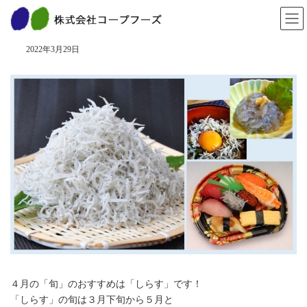
コ
ナ
ン
ビ
「旬」を食べよう ４月！
テ
ゲ
ン
ー
2022年3月29日
ツ
シ
へ
ョ
ス
ン
キ
に
ッ
移
プ
動
４月の「旬」のおすすめは「しらす」です！
「しらす」の旬は３月下旬から５月と