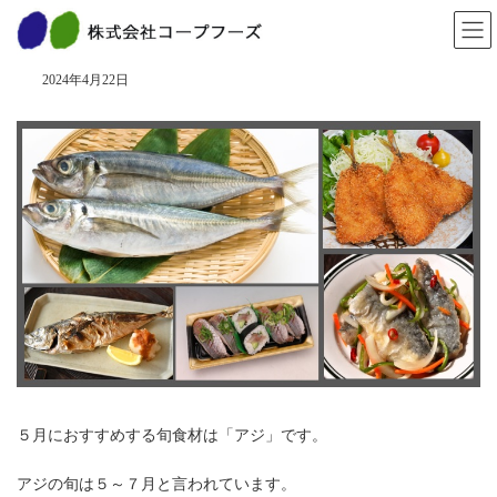
コ
ナ
ン
ビ
「旬」を食べよう！ ５月
テ
ゲ
ン
ー
2024年4月22日
ツ
シ
へ
ョ
ス
ン
キ
に
ッ
移
プ
動
５月におすすめする旬食材は「アジ」です。
アジの旬は５～７月と言われています。