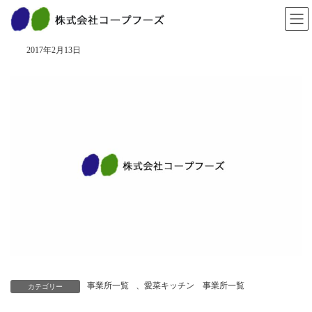
コ
ナ
ン
ビ
三木緑が丘店
テ
ゲ
ン
ー
2017年2月13日
ツ
シ
へ
ョ
ス
ン
キ
に
ッ
移
プ
動
事業所一覧
、
愛菜キッチン 事業所一覧
カテゴリー