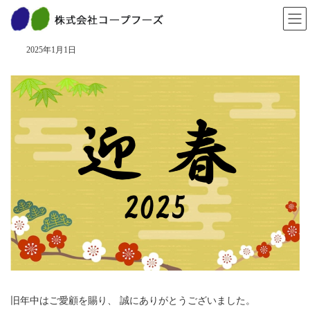
コ
ナ
ン
ビ
年始のごあいさつを申し上げます
テ
ゲ
ン
ー
2025年1月1日
ツ
シ
へ
ョ
ス
ン
キ
に
ッ
移
プ
動
旧年中はご愛顧を賜り、 誠にありがとうございました。