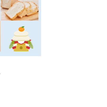
。
？
。