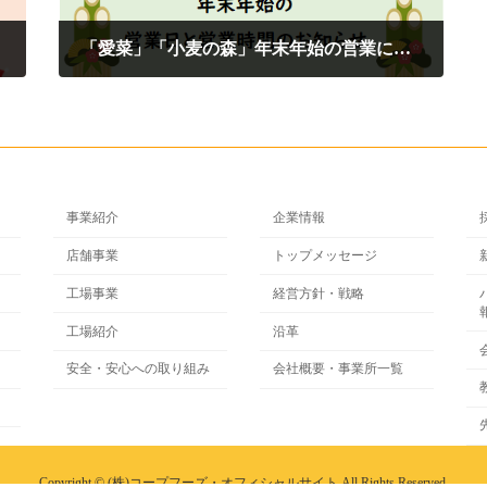
「愛菜」「小麦の森」年末年始の営業について
2024年12月25日
事業紹介
企業情報
店舗事業
トップメッセージ
工場事業
経営方針・戦略
工場紹介
沿革
安全・安心への取り組み
会社概要・事業所一覧
Copyright © (株)コープフーズ・オフィシャルサイト All Rights Reserved.