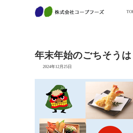
コ
ナ
ン
ビ
TO
テ
ゲ
ン
ー
ツ
シ
へ
ョ
ス
ン
キ
に
ッ
移
年末年始のごちそうは
プ
動
2024年12月25日