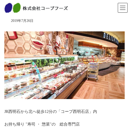
コ
ナ
ン
ビ
愛菜キッチン 西明石店 オープン！
テ
ゲ
ン
ー
2019年7月26日
ツ
シ
へ
ョ
ス
ン
キ
に
ッ
移
プ
動
JR西明石から北へ徒歩12分の「コープ西明石店」内
お持ち帰り "寿司 ・ 惣菜"の 総合専門店