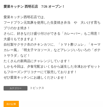
愛菜キッチン 西明石店 7/26 オープン！
愛菜キッチン西明石店では、
フードプラン元気豚を使用した生姜焼き弁当 や 大いけす育ち
ブリのかま焼き！
さらに、好きなだけ盛り付けができる「カレーバー」もご用意！
大盛りもできますよ！
自社製サクサク衣のチキンカツに、「トマト酢ジュレ」「キーマ
カレー風」「明太子マヨソース」などアレンジいろいろの「ポテ
トサラダ」など！
たくさんの新商品にチャレンジしています！
しかも今回は、夕食宅配まいくるから誕生した冷凍おかずセット
もフローズンデリコナーにて販売しております！
ぜひ愛菜キッチンにお越しくださいませ！
トピックス
カテゴリー
前の記事