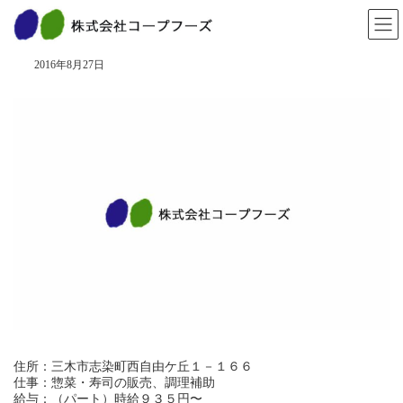
コ
ナ
ン
ビ
愛菜 志染店
テ
ゲ
ン
ー
2016年8月27日
ツ
シ
へ
ョ
ス
ン
キ
に
ッ
移
プ
動
住所：三木市志染町西自由ケ丘１－１６６
仕事：惣菜・寿司の販売、調理補助
給与：（パート）時給９３５円〜