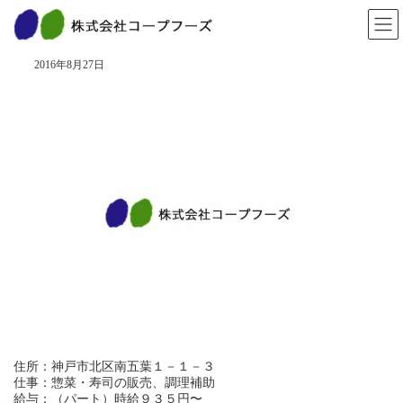
コ
ナ
ン
ビ
愛菜 西鈴蘭台店
テ
ゲ
ン
ー
2016年8月27日
ツ
シ
へ
ョ
ス
ン
キ
に
ッ
移
プ
動
住所：神戸市北区南五葉１－１－３
仕事：惣菜・寿司の販売、調理補助
給与：（パート）時給９３５円〜