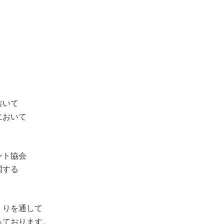
おいて
において
ント協会
関する
くりを通して
っております。