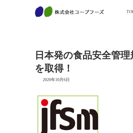
コ
ナ
ン
ビ
TO
テ
ゲ
ン
ー
ツ
シ
へ
ョ
ス
ン
キ
に
ッ
移
日本発の食品安全管理規
プ
動
を取得！
2020年10月6日