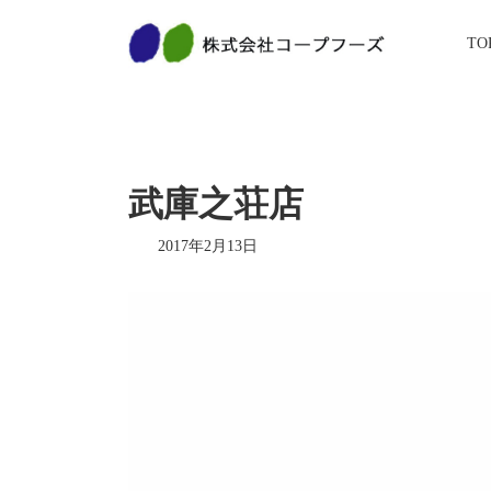
コ
ナ
ン
ビ
TO
テ
ゲ
ン
ー
ツ
シ
へ
ョ
ス
ン
キ
に
ッ
移
武庫之荘店
プ
動
2017年2月13日