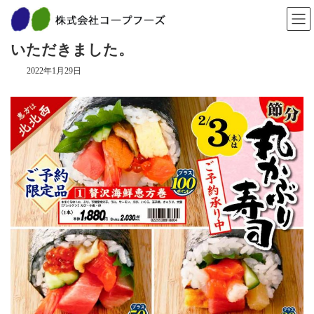
コ
ナ
ン
ビ
節分 丸かぶり寿司ご予約締め切りらせて
テ
ゲ
ン
ー
いただきました。
ツ
シ
へ
ョ
2022年1月29日
ス
ン
キ
に
ッ
移
プ
動