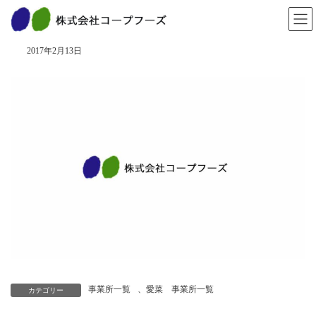
コ
ナ
ン
ビ
長田店
テ
ゲ
ン
ー
2017年2月13日
ツ
シ
へ
ョ
ス
ン
キ
に
ッ
移
プ
動
事業所一覧
、
愛菜 事業所一覧
カテゴリー