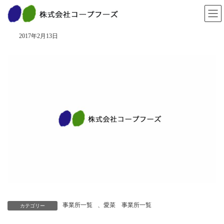
コ
ナ
ン
ビ
龍野店
テ
ゲ
ン
ー
2017年2月13日
ツ
シ
へ
ョ
ス
ン
キ
に
ッ
移
プ
動
事業所一覧
、
愛菜 事業所一覧
カテゴリー