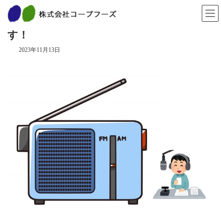
コ
ナ
ン
ビ
１１月２０日（月） ラジオで紹介されま
テ
ゲ
ン
ー
す！
ツ
シ
へ
ョ
2023年11月13日
ス
ン
キ
に
ッ
移
プ
動