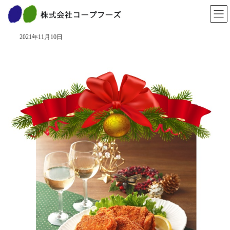
コ
ナ
ン
ビ
１１月２１日は 「フライドチキンの日」
テ
ゲ
ン
ー
2021年11月10日
ツ
シ
へ
ョ
ス
ン
キ
に
ッ
移
プ
動