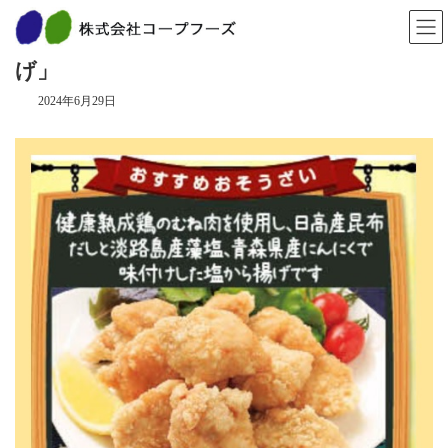
コ
ナ
ン
ビ
７月のおすすめ！「健康熟成鶏の旨塩唐揚
テ
ゲ
ン
ー
げ」
ツ
シ
へ
ョ
2024年6月29日
ス
ン
キ
に
ッ
移
プ
動