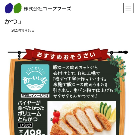
コ
ナ
ン
ビ
８月の期間限定おすすめ「ボリュームとん
テ
ゲ
ン
ー
かつ」
ツ
シ
へ
ョ
2023年8月18日
ス
ン
キ
に
ッ
移
プ
動