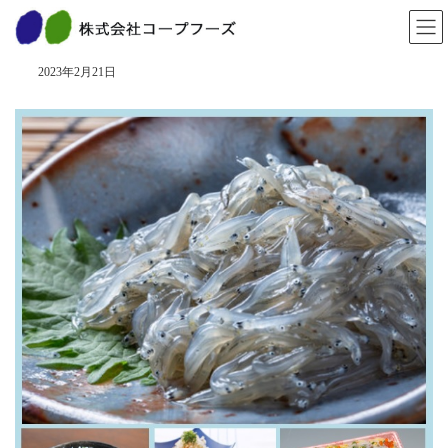
コ
ナ
ン
ビ
「旬」を食べよう！ ３月
テ
ゲ
ン
ー
2023年2月21日
ツ
シ
へ
ョ
ス
ン
キ
に
ッ
移
プ
動