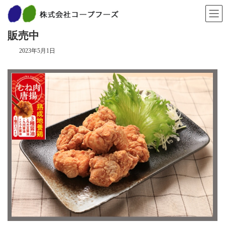
コ
ナ
ン
ビ
当社オリジナル「鶏むね肉の唐揚」を好評
テ
ゲ
ン
ー
販売中
ツ
シ
へ
ョ
2023年5月1日
ス
ン
キ
に
ッ
移
プ
動