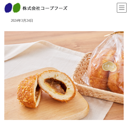
コ
ナ
ン
ビ
特製カレーパン
テ
ゲ
ン
ー
2024年3月24日
ツ
シ
へ
ョ
ス
ン
キ
に
ッ
移
プ
動