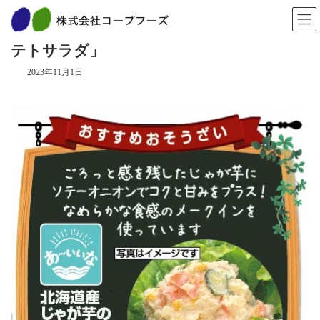
コ
ナ
ン
ビ
１１月のおすすめ「北海道産じゃが芋のポ
テ
ゲ
ン
ー
テトサラダ」
ツ
シ
へ
ョ
2023年11月1日
ス
ン
キ
に
ッ
移
プ
動